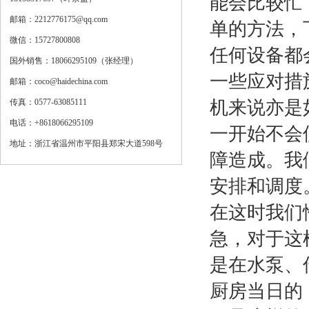
能会比较忙
邮箱：2212776175@qq.com
单的方法，
微信：15727800808
任何设备都
国外销售：18066295109（张经理）
一些应对措
邮箱：coco@haidechina.com
传真：0577-63085111
机来说亦是
电话：+8618066295109
一开始不会
地址：浙江省温州市平阳县郑宋大道598号
障造成。我
安排和调度
在这时我们
急，对于这
是在水泵、
厨房当日的